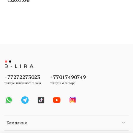
132000.00 тг
+77272273023
+77017490749
телефон мебельного салона
телефон WhatsApp
Компания