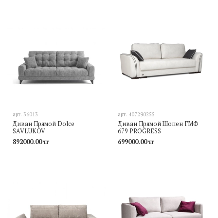
арт.
36013
арт.
407290255
Диван Прямой Dolce
Диван Прямой Шопен ГМФ
SAVLUKOV
679 PROGRESS
892000.00 тг
699000.00 тг