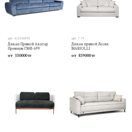
арт.
412500595
арт.
7-79
Диван Прямой Аватар
Диван прямой Лесли
Премиум ГМФ 699
MARIOLLI
от
от
550000 тг
839000 тг