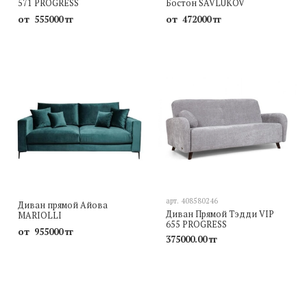
571 PROGRESS
Бостон SAVLUKOV
от
от
555000 тг
472000 тг
арт.
408580246
Диван прямой Айова
Диван Прямой Тэдди VIP
MARIOLLI
655 PROGRESS
от
955000 тг
375000.00 тг