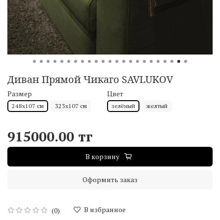
Диван Прямой Чикаго SAVLUKOV
Размер
Цвет
248х107 см
323х107 см
зелёный
желтый
915000.00 тг
В корзину
Оформить заказ
В избранное
(0)