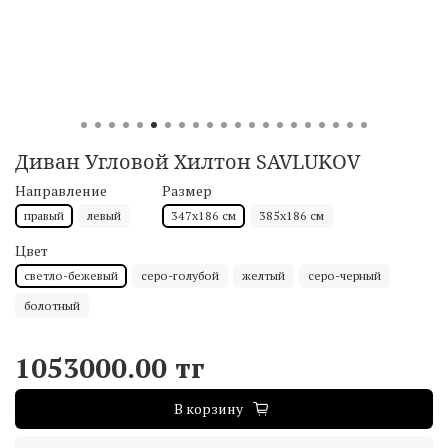
Диван Угловой Хилтон SAVLUKOV
Направление
Размер
правый
левый
347х186 см
385х186 см
Цвет
светло-бежевый
серо-голубой
желтый
серо-черный
болотный
1053000.00 тг
В корзину